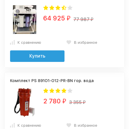
64 925
₽
77 987
₽
К сравнению
В избранное
Купить
Комплект PS 891O1-О12-PR-BN гор. вода
2 780
₽
3 355
₽
К сравнению
В избранное