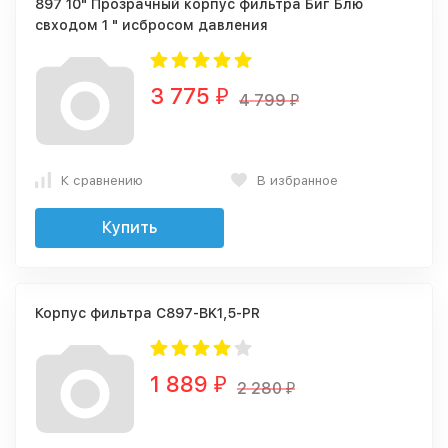
897 10" Прозрачный корпус фильтра Биг Блю
свходом 1 " исбросом давления
3 775
₽
4 799
₽
К сравнению
В избранное
Купить
Корпус фильтра C897-BK1,5-PR
1 889
₽
2 280
₽