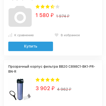
1 580
₽
1 974
₽
К сравнению
В избранное
Купить
Прозрачный корпус фильтра BB20 C898C1-BK1-PR-
BN-R
3 902
₽
4 962
₽