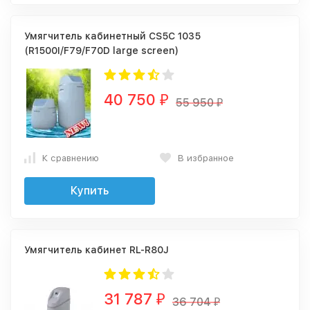
Умягчитель кабинетный СS5С 1035
(R1500I/F79/F70D large screen)
40 750
₽
55 950
₽
К сравнению
В избранное
Купить
Умягчитель кабинет RL-R80J
31 787
₽
36 704
₽