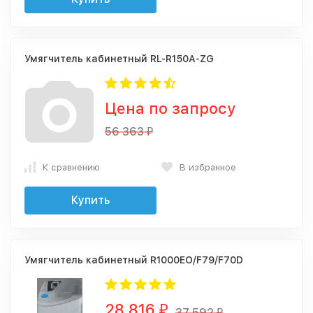
Умягчитель кабинетный RL-R150A-ZG
Цена по запросу
56 363
₽
К сравнению
В избранное
Купить
Умягчитель кабинетный R1000EO/F79/F70D
28 816
₽
37 592
₽