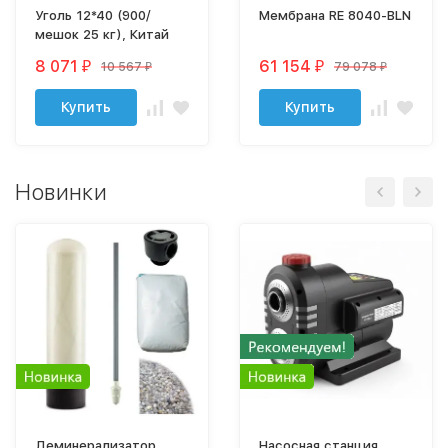
Уголь 12*40 (900/
Мембрана RE 8040-BLN
мешок 25 кг), Китай
8 071
61 154
10 567
79 078
₽
₽
₽
₽
Купить
Купить
Новинки
Деминерализатор
Насосная станция