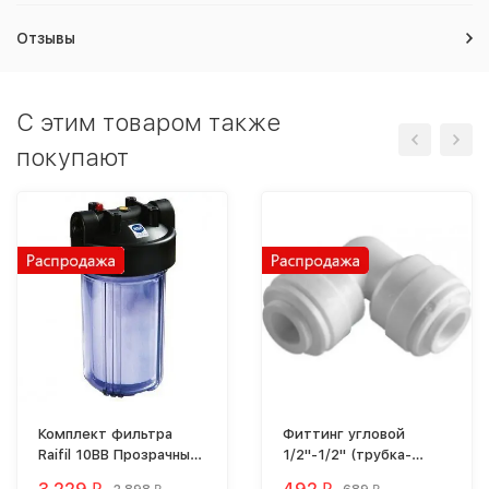
Отзывы
C этим товаром также
покупают
Комплект фильтра
Фиттинг угловой
Raifil 10BB Прозрачный
1/2"-1/2" (трубка-
PS 897C1-BK1-PR-BN-R
трубка) *