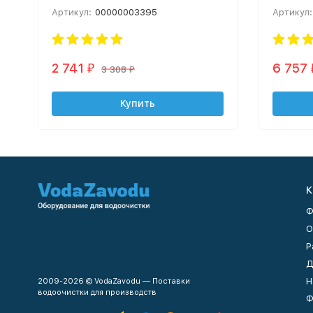
Артикул:
00000003395
Артикул:
2 741
6 757
₽
3 308
₽
Купить
К
Ф
О
Р
Д
Н
2009-2026 © VodaZavodu — Поставки
водоочистки для производств
Ф