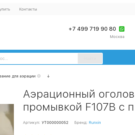
упить
Контакты
+7 499 719 90 80
Москва
Найти
ание для аэрации
↓
Аэрационный оголово
промывкой F107B с 
Артикул:
УТ000000052
Бренд:
Runxin