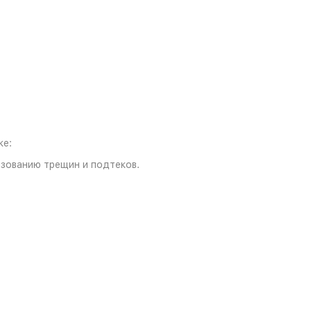
ке:
азованию трещин и подтеков.