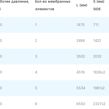
бочее давление,
Кол-во мембранных
S (мм)
L (мм)
i
элементов
SIDE
0
1
1470
711
0
2
2486
1422
0
3
3502
2032
0
4
4518
1626х2
0
5
5534
1981x2
0
6
6550
2337x2