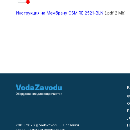
Инструкция на Мембрану CSM RE 2521-BLN
(.pdf 2 Mb)
К
Ф
О
Р
Д
Н
2009-2026 © VodaZavodu — Поставки
водоочистки для производств