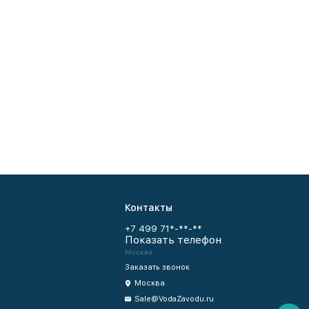
Контакты
+7 499 71*-**-**
Показать телефон
Москва
Заказать звонок
Москва
Sale@VodaZavodu.ru