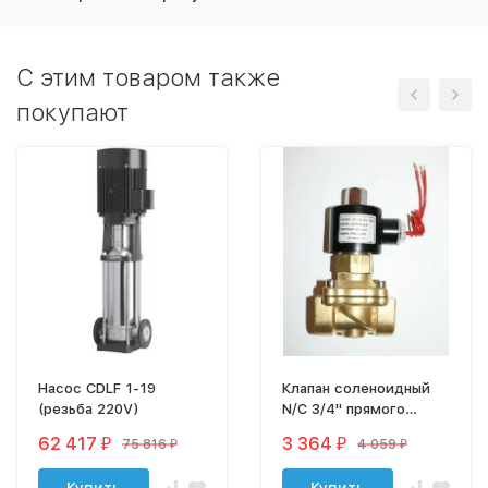
C этим товаром также
покупают
Насос CDLF 1-19
Клапан соленоидный
(резьба 220V)
N/C 3/4" прямого
действия SV-2W-20
62 417
3 364
75 816
4 059
₽
₽
₽
₽
N/C 3/4" (12V)