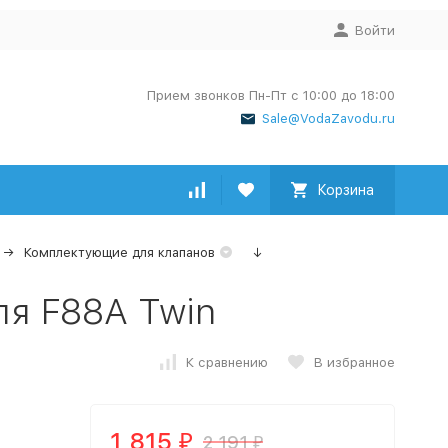
Войти
Прием звонков Пн-Пт с 10:00 до 18:00
Sale@VodaZavodu.ru
Корзина
Комплектующие для клапанов
↓
я F88A Twin
К сравнению
В избранное
1 815
2 191
₽
₽