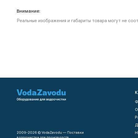
Внимание:
Реальные изображения и габариты товара могут не соот
К
Ф
О
Р
Д
Н
2009-2026 © VodaZavodu — Поставки
водоочистки для производств