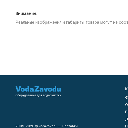
Внимание:
Реальные изображения и габариты товара могут не соот
К
Ф
О
Р
Д
Н
2009-2026 © VodaZavodu — Поставки