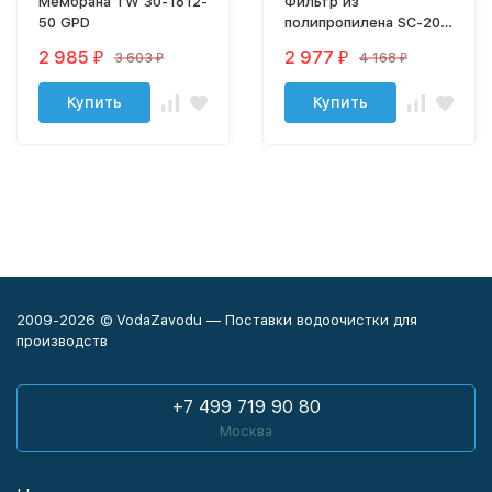
Мембрана TW 30-1812-
Фильтр из
50 GPD
полипропилена SC-20-
BP-5
2 985
2 977
3 603
4 168
₽
₽
₽
₽
Купить
Купить
2009-2026 © VodaZavodu — Поставки водоочистки для
производств
+7 499 719 90 80
Москва